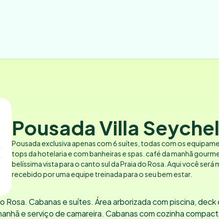
Pousada Villa Seychel
Pousada exclusiva apenas com 6 suítes, todas com os equipame
tops da hotelaria e com banheiras e spas. café da manhã gourme
belíssima vista para o canto sul da Praia do Rosa. Aqui você será
recebido por uma equipe treinada para o seu bem estar.
o Rosa. Cabanas e suítes. Área arborizada com piscina, deck 
manhã e serviço de camareira. Cabanas com cozinha compacta,