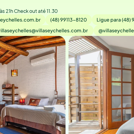
 às 21h Check out até 11.30
seychelles.com.br
(48) 99113-8120
Ligue para (48)
villaseychelles@villaseychelles.com.br 
@villaseychelle