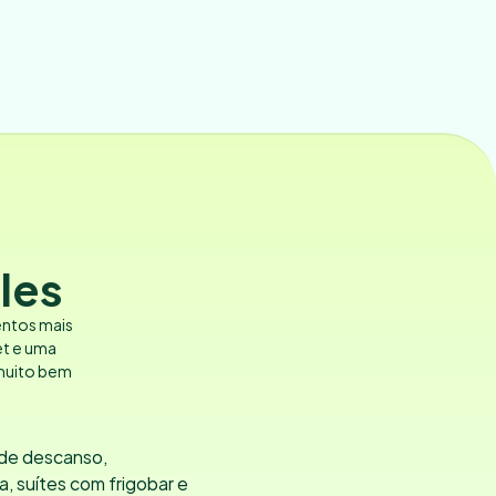
les
ntos mais 
t e uma 
 muito bem 
de descanso, 
 suítes com frigobar e 