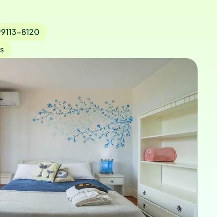
 99113-8120
s